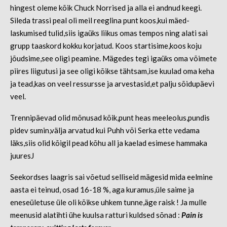
hingest oleme kõik Chuck Norrised ja alla ei andnud keegi.
Sileda trassi peal oli meil reeglina punt koos,kui mäed-
laskumised tulid,siis igaüks liikus omas tempos ning alati sai
grupp taaskord kokku korjatud. Koos startisime,koos koju
jõudsime,see oligi peamine. Mägedes tegi igaüks oma võimete
piires liigutusi ja see oligi kõikse tähtsam,ise kuulad oma keha
ja tead,kas on veel ressursse ja arvestasid,et palju sõidupäevi
veel.
Trennipäevad olid mõnusad kõik,punt heas meeleolus,pundis
pidev sumin,välja arvatud kui Puhh või Serka ette vedama
läks,siis olid kõigil pead kõhu all ja kaelad esimese hammaka
juuresJ
Seekordses laagris sai võetud selliseid mägesid mida eelmine
aasta ei teinud, osad 16-18 %, aga kuramus,üle saime ja
eneseületuse üle oli kõikse uhkem tunne,äge raisk ! Ja mulle
meenusid alatihti ühe kuulsa ratturi kuldsed sõnad :
Pain is