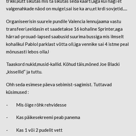
trikki,kutt sikutas mis ta sikutas seda kaarti,aga kui nägi et
valgenahkade näod on muigel,sai ise ka aru,et krdi sovjetid.....
Organiseerisin suurele pundile Valencia lennujaama vastu
transfeeri,eeldasin et saadetakse 16 kohaline Sprinter,aga
härrad-prouad-lapsed saabusid suurima bussiga mis ilmselt
kohalikul Pablol parklast võtta oli,iga vennike sai 4 istme peal
mõnusasti lebos ollaJ
Taaskord nukid,musid-kallid. Kõhud täis,mõned Joe Blacki
„kissellid“ ja tuttu.
Ohh seda esimese päeva sebimist-sagimist. Tuttavad
küsimused :
- Mis õige rõhk rehvidesse
- Kas päikesekreemi peab panema
- Kas 1 või 2 pudelit vett