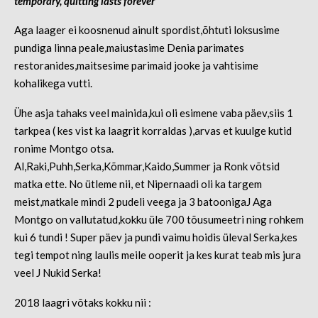
temporary, quitting lasts forever
Aga laager ei koosnenud ainult spordist,õhtuti loksusime
pundiga linna peale,maiustasime Denia parimates
restoranides,maitsesime parimaid jooke ja vahtisime
kohalikega vutti.
Ühe asja tahaks veel mainida,kui oli esimene vaba päev,siis 1
tarkpea ( kes vist ka laagrit korraldas ),arvas et kuulge kutid
ronime Montgo otsa.
Al,Raki,Puhh,Serka,Kõmmar,Kaido,Summer ja Ronk võtsid
matka ette. No ütleme nii, et Nipernaadi oli ka targem
meist,matkale mindi 2 pudeli veega ja 3 batoonigaJ Aga
Montgo on vallutatud,kokku üle 700 tõusumeetri ning rohkem
kui 6 tundi ! Super päev ja pundi vaimu hoidis üleval Serka,kes
tegi tempot ning laulis meile ooperit ja kes kurat teab mis jura
veel J Nukid Serka!
2018 laagri võtaks kokku nii :