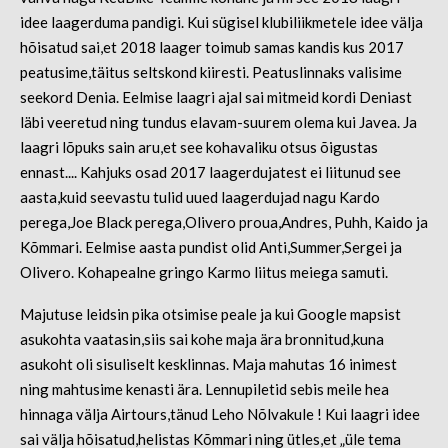
idee laagerduma pandigi. Kui sügisel klubiliikmetele idee välja
hõisatud sai,et 2018 laager toimub samas kandis kus 2017
peatusime,täitus seltskond kiiresti. Peatuslinnaks valisime
seekord Denia. Eelmise laagri ajal sai mitmeid kordi Deniast
läbi veeretud ning tundus elavam-suurem olema kui Javea. Ja
laagri lõpuks sain aru,et see kohavaliku otsus õigustas
ennast.... Kahjuks osad 2017 laagerdujatest ei liitunud see
aasta,kuid seevastu tulid uued laagerdujad nagu Kardo
perega,Joe Black perega,Olivero proua,Andres, Puhh, Kaido ja
Kõmmari. Eelmise aasta pundist olid Anti,Summer,Sergei ja
Olivero. Kohapealne gringo Karmo liitus meiega samuti.
Majutuse leidsin pika otsimise peale ja kui Google mapsist
asukohta vaatasin,siis sai kohe maja ära bronnitud,kuna
asukoht oli sisuliselt kesklinnas. Maja mahutas 16 inimest
ning mahtusime kenasti ära. Lennupiletid sebis meile hea
hinnaga välja Airtours,tänud Leho Nõlvakule ! Kui laagri idee
sai välja hõisatud,helistas Kõmmari ning ütles,et „üle tema