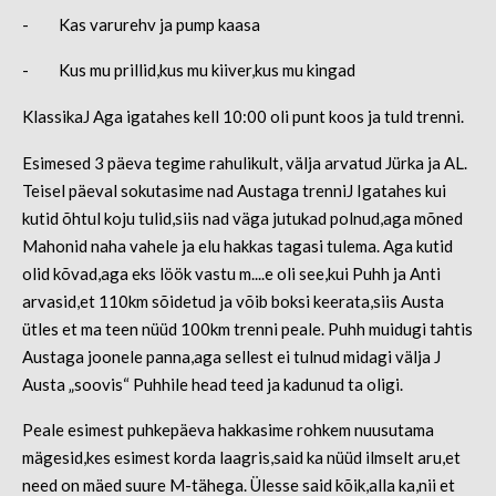
- Kas varurehv ja pump kaasa
- Kus mu prillid,kus mu kiiver,kus mu kingad
KlassikaJ Aga igatahes kell 10:00 oli punt koos ja tuld trenni.
Esimesed 3 päeva tegime rahulikult, välja arvatud Jürka ja AL.
Teisel päeval sokutasime nad Austaga trenniJ Igatahes kui
kutid õhtul koju tulid,siis nad väga jutukad polnud,aga mõned
Mahonid naha vahele ja elu hakkas tagasi tulema. Aga kutid
olid kõvad,aga eks löök vastu m....e oli see,kui Puhh ja Anti
arvasid,et 110km sõidetud ja võib boksi keerata,siis Austa
ütles et ma teen nüüd 100km trenni peale. Puhh muidugi tahtis
Austaga joonele panna,aga sellest ei tulnud midagi välja J
Austa „soovis“ Puhhile head teed ja kadunud ta oligi.
Peale esimest puhkepäeva hakkasime rohkem nuusutama
mägesid,kes esimest korda laagris,said ka nüüd ilmselt aru,et
need on mäed suure M-tähega. Ülesse said kõik,alla ka,nii et