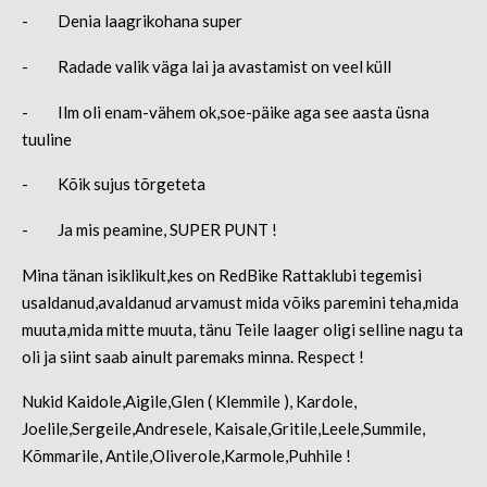
- Denia laagrikohana super
- Radade valik väga lai ja avastamist on veel küll
- Ilm oli enam-vähem ok,soe-päike aga see aasta üsna
tuuline
- Kõik sujus tõrgeteta
- Ja mis peamine, SUPER PUNT !
Mina tänan isiklikult,kes on RedBike Rattaklubi tegemisi
usaldanud,avaldanud arvamust mida võiks paremini teha,mida
muuta,mida mitte muuta, tänu Teile laager oligi selline nagu ta
oli ja siint saab ainult paremaks minna. Respect !
Nukid Kaidole,Aigile,Glen ( Klemmile ), Kardole,
Joelile,Sergeile,Andresele, Kaisale,Gritile,Leele,Summile,
Kõmmarile, Antile,Oliverole,Karmole,Puhhile !