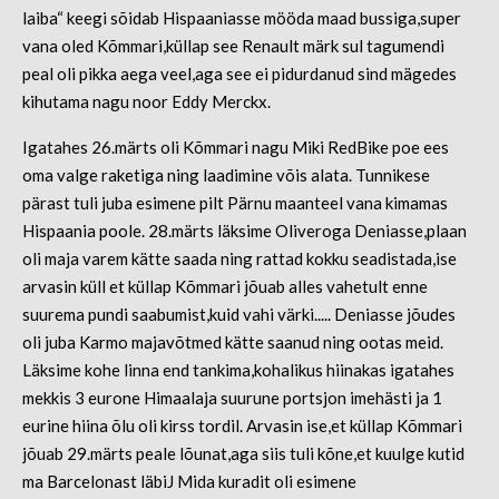
laiba“ keegi sõidab Hispaaniasse mööda maad bussiga,super
vana oled Kõmmari,küllap see Renault märk sul tagumendi
peal oli pikka aega veel,aga see ei pidurdanud sind mägedes
kihutama nagu noor Eddy Merckx.
Igatahes 26.märts oli Kõmmari nagu Miki RedBike poe ees
oma valge raketiga ning laadimine võis alata. Tunnikese
pärast tuli juba esimene pilt Pärnu maanteel vana kimamas
Hispaania poole. 28.märts läksime Oliveroga Deniasse,plaan
oli maja varem kätte saada ning rattad kokku seadistada,ise
arvasin küll et küllap Kõmmari jõuab alles vahetult enne
suurema pundi saabumist,kuid vahi värki..... Deniasse jõudes
oli juba Karmo majavõtmed kätte saanud ning ootas meid.
Läksime kohe linna end tankima,kohalikus hiinakas igatahes
mekkis 3 eurone Himaalaja suurune portsjon imehästi ja 1
eurine hiina õlu oli kirss tordil. Arvasin ise,et küllap Kõmmari
jõuab 29.märts peale lõunat,aga siis tuli kõne,et kuulge kutid
ma Barcelonast läbiJ Mida kuradit oli esimene