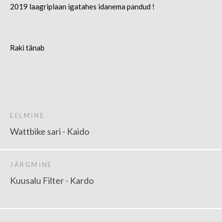
2019 laagriplaan igatahes idanema pandud !
Raki tänab
EELMINE
Wattbike sari - Kaido
JÄRGMINE
Kuusalu Filter - Kardo