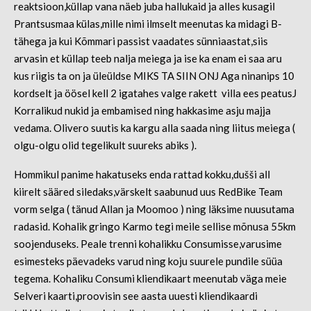
reaktsioon,küllap vana näeb juba hallukaid ja alles kusagil
Prantsusmaa külas,mille nimi ilmselt meenutas ka midagi B-
tähega ja kui Kõmmari passist vaadates sünniaastat,siis
arvasin et küllap teeb nalja meiega ja ise ka enam ei saa aru
kus riigis ta on ja üleüldse MIKS TA SIIN ONJ Aga ninanips 10
kordselt ja öösel kell 2 igatahes valge rakett villa ees peatusJ
Korralikud nukid ja embamised ning hakkasime asju majja
vedama. Olivero suutis ka kargu alla saada ning liitus meiega (
olgu-olgu olid tegelikult suureks abiks ).
Hommikul panime hakatuseks enda rattad kokku,dušši all
kiirelt sääred siledaks,värskelt saabunud uus RedBike Team
vorm selga ( tänud Allan ja Moomoo ) ning läksime nuusutama
radasid. Kohalik gringo Karmo tegi meile sellise mõnusa 55km
soojenduseks. Peale trenni kohalikku Consumisse,varusime
esimesteks päevadeks varud ning koju suurele pundile süüa
tegema. Kohaliku Consumi kliendikaart meenutab väga meie
Selveri kaarti,proovisin see aasta uuesti kliendikaardi