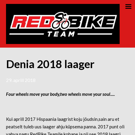
Denia 2018 laager
29. aprill 2018
Four wheels move your body,two wheels move your soul.....
Kui aprill 2017 Hispaania laagrist koju jõudsin,sain aru et
peatselt tuleb uus laager ahju küpsema panna. 2017 punt oli
vahva nagu RedBike Teamile kohane ja nii see 2018 laagri