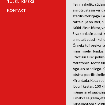
TULE LIIKMEKS
Tegin rahuliku südame
siis otsustasin kerid
KONTAKT
stardinimekirjaga. La
rattale) ja oh imet, 
Nüüd läksin käima, v
Siva siirdusin uuesti
armutult edasi - kohe
Õnneks tuli peakorral
minu nimele. Tundus, 
Startisin siiski põhi
maratonile. Mõtlesin,
Aga kus sa sellega. Ku
otsima paarilist kell
kiirendada. Kaua see 
lõpuni kestan. 100 kil
mängu järel saab pin
Ei hakka salgama, et 
Kuna kaotada ei olnud