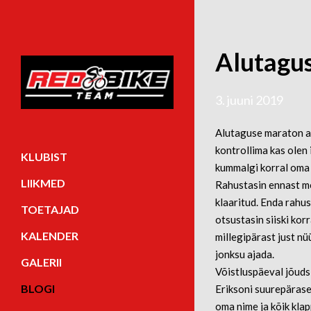
Alutagus
3. juuni 2019
Alutaguse maraton al
kontrollima kas olen i
KLUBIST
kummalgi korral oma n
LIIKMED
Rahustasin ennast mõ
klaaritud. Enda rahus
TOETAJAD
otsustasin siiski kor
KALENDER
millegipärast just nü
jonksu ajada.
GALERII
Võistluspäeval jõudsi
BLOGI
Eriksoni suurepärase 
oma nime ja kõik klap