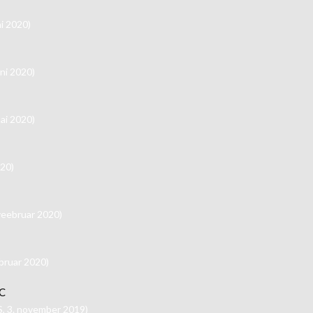
i 2020)
ni 2020)
ai 2020)
020)
veebruar 2020)
bruar 2020)
C
 3. november 2019)