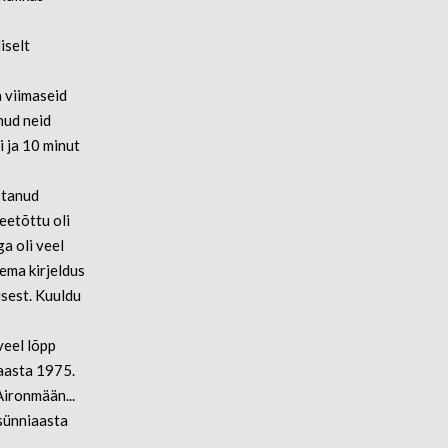
iselt
a viimaseid
nud neid
i ja 10 minut
estanud
eetõttu oli
a oli veel
ema kirjeldus
isest. Kuuldu
veel lõpp
iaasta 1975.
Aironmään...
 sünniaasta