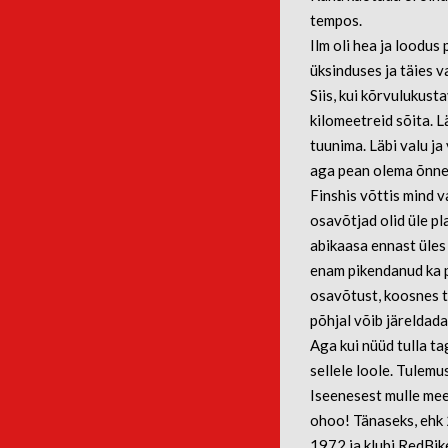
tempos.
Ilm oli hea ja loodus
üksinduses ja täies v
Siis, kui kõrvulukust
kilomeetreid sõita. 
tuunima. Läbi valu ja
aga pean olema õnneli
Finshis võttis mind v
osavõtjad olid üle pl
abikaasa ennast üles
enam pikendanud ka p
osavõtust, koosnes t
põhjal võib järeldad
Aga kui nüüd tulla ta
sellele loole. Tulemu
Iseenesest mulle mee
ohoo! Tänaseks, ehk 2
1972 ja klubi RedBik