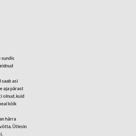
 sundis
leidnud
 saab asi
e aja pärast
i olnud, kuid
peal kõik
nan härra
võtta. Ütlesin
i.