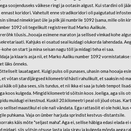
ga soojenduseks väikese ringi ja ootasin algust. Kui stardini oli jää
a ennast koridori. Vahetult enne stradikoridori oli paigutatud infost
sin silmad nimekirjast üle ja pilk jäi numbrile 1092 (sama, mille olin k
number 1092 oli tegelikult registreeritud Marko Aalikule.
ererõhk tõusis...hooaja esimene maraton ja sellised vimkad kohe algu
 sekretariaati. Kahjuks ei osatud seal kuidagi olukorda lahendada. Aeg
-kohe on start ja mina seisan nagu töll ja midagi teha ei saa.
daja ja klaaris asja nii, et Marko Aaliku number 1092 vormistatakse 
et läks õnneks.
mõtteliselt lauatagant. Kuigi pulss oli punases, uhasin oma hooaja es
 et võtan stardijärgsed kilomeetrid hästi rahulikult, et saaksin nö m
i käik oli juba sees, siis tundus, et nii ikka ei saa ja tuleb tempot lisa
ega koos kulgeda. Mingid kilomeetrid sõitsin koos Joeliga, aga siis o
pidu muidugi ei kestnud. Kuskil 20.kilomeetri peal oli jõud otsas. Kart
o sellisel maastikul ei ole nali vändata. Ega rattasõit ei ole hoki, kus
gile puhkama. Vaja on ümber harjuda sprindist kestvus-distantsile.
korraks käis mõte "seljast maha". Aga ei, sellise häbiga edasi elada ei
 midagi, siis võtsin otsuse lasta jala sirgu ja kulgeda mõnda aega ra