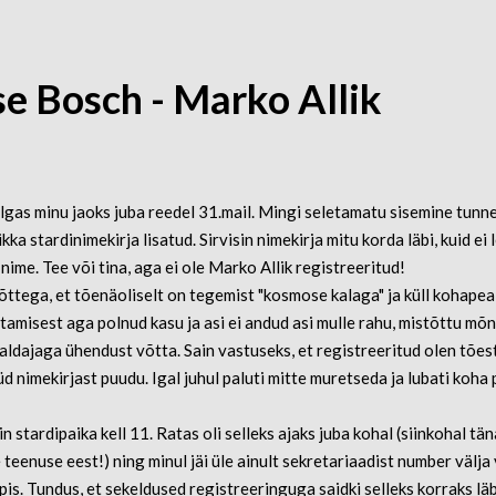
e Bosch - Marko Allik
gas minu jaoks juba reedel 31.mail. Mingi seletamatu sisemine tunne
kka stardinimekirja lisatud. Sirvisin nimekirja mitu korda läbi, kuid ei 
ime. Tee või tina, aga ei ole Marko Allik registreeritud!
ttega, et tõenäoliselt on tegemist "kosmose kalaga" ja küll kohapeal
tamisest aga polnud kasu ja asi ei andud asi mulle rahu, mistõttu mõn
raldajaga ühendust võtta. Sain vastuseks, et registreeritud olen tõest
üd nimekirjast puudu. Igal juhul paluti mitte muretseda ja lubati koha 
n stardipaika kell 11. Ratas oli selleks ajaks juba kohal (siinkohal tä
teenuse eest!) ning minul jäi üle ainult sekretariaadist number välja 
pis. Tundus, et sekeldused registreeringuga saidki selleks korraks läb