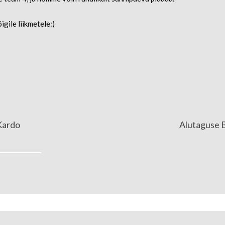
igile liikmetele:)
 Kardo
Alutaguse B