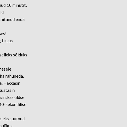
nud 10 minutit,
end
innitanud enda
ses!
 tiksus
selleks sõiduks
imesele
aha rahuneda.
da. Hakkasin
tsustasin
sin, kas üldse
 40-sekundilise
 oleks suutnud.
hulikus