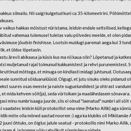
 pakkus silmailu. Nii saigi kulgetud kuni ca 35-kilomeetrini. Põhimõttel
aikuses.
av vaikus hakkas mõistust nüristama, leidsin endale seltsilised, kelleg
Läbitud vahemaa tulemusel tuletas valu põlvedes meelde, et olen pida
 väsimuse jõudsin finishisse. Lootsin muidugi paremat aega kui 3 tund
k, et üldse lõpetasin.
astu ärevil abikaasa ja küsis kus ma nii kaua olin? Lõpetanud ja katk
atsi muljetanud rajal toimunud kukkumistest ja rehvi purunemistest. S
 kruttinud mõttega, et minuga on kindlasti midagi juhtunud. Ootusaeg
eale sunnitud sõiduanalüüsid. Olgugi, et jutu sisuks oleks pidanud ol
ekst suures osas meeste ja naiste suguelundidest ja ohtrast vandum
a, et mida kehvem sõit(ja), seda vürtsikam ja maalähedasem sõnavara.
gasi minu numbrisaaga juurde, siis ei olnud "laenatud" numbri all sõit 
si vaadates leidsin küll protokollist oma nime (Marko Allik) aga sünn
ldib mõte olla mõned aastad noorem :) aga ka klubiks oli Mikitamäe 
 juuni õhtuks, on õiglus jalule seatud - protokollis nimi Marko Allik,
e team 4, ja homme võin rahulikult sünnipäeva pidada.