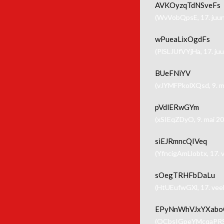
AVKOyzqTdNSveFs
(WvVobQpsE, 17. juun
wPueaLixOgdFs
(PlSLJUfVYjHa, 17. juu
BUeFNiYV
(vJYMFPkolXQsd, 9. m
pVdlERwGYm
(xSIEqZDyO, 9. mai 2
siEJRmncQIVeq
(YfncigAmLlobtx, 17. 
sOegTRHFbDaLu
(HtUEufwGXl, 17. vee
EPyNnWhVJxYXabo
(OCbsIGpeYMcqaPRS,