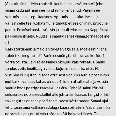
jõhkralt sinine. Minu naiselik kaubanduslik välimus oli juba
ammu kadunud ning see mind ei morjendanud. Pigem see
valu,mis sinikatega kaasnes. Aga, mis seal ikka. Ise ma ju
valisin selle tee. Kohati mulle tundub,et see on minu proovile
panek. Eelmisel aastal sõitsin ju ainult Marimetsa Kappi ilusa
päikselise ilmaga. Nüüd siis saanud rahet,vihma,tornaadot jne
:-)
Käib stardipauk ja ma olen täiega väge täis. Mõtlesin: "Täna
tuleb ikka mega sõit!" Panin eesmärgiks ühe stradikoridori
võrra tõusta. Sain sõita umbes 5km, kui käis raksatus. Sadul
tundus veits imelik, aga vb ma kujutasin seda ka ette. Ei, ma
vist ikka ei kujutanud seda ette,sest veel üks auk ja post oleks
mul kuskil valusas kohas olnud :-) Tulin rattalt maha ja võtsin
sadula koos postiga raami küljes ära. Kohe jäi minu kõrval
seisma üks noormees,kellel olid juhtumisi kaasas tangid :-) küll
ta kangutas,et seda posti raami seest kätte saada. Samal ajal
lehvitasin oma katkise sadulaga kaassõitjatele. Vabandasin ka
noormehe ees,et tal minu pärast sõit halvasti läheb. Ta ei