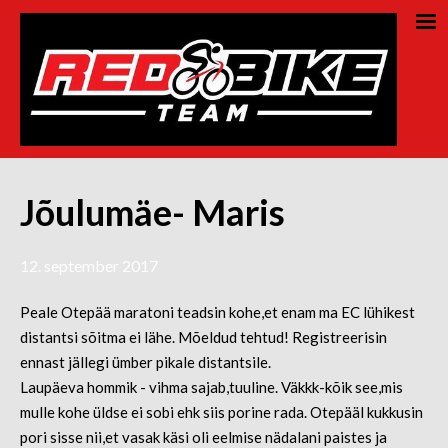
Jõulumäe- Maris
12. september 2017
Peale Otepää maratoni teadsin kohe,et enam ma EC lühikest
distantsi sõitma ei lähe. Mõeldud tehtud! Registreerisin
ennast jällegi ümber pikale distantsile.
Laupäeva hommik - vihma sajab,tuuline. Väkkk-kõik see,mis
mulle kohe üldse ei sobi ehk siis porine rada. Otepääl kukkusin
pori sisse nii,et vasak käsi oli eelmise nädalani paistes ja