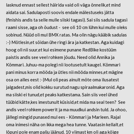
lasknud ennast sellest häirida vaid oli väga õnnelik,et mind
aidata sai. Sadulaposti soovis endale mälestuseks jätta
(finishis andis ta selle mulle siiski tagasi). Sai siis sadula tagasi
raami sisse, aga oh õudust - see oli 10 cm lühm kui mulle oleks
sobinud. Nüüd oli mul BMX ratas. Ma olin nägu kääbik sadulas
:-) Mõtlesin,et sõidan ühe ringi ära ja katkestan. Aga kuidagi
hoog oli nii suur,et kui esimene punane RedBike kostüüm
paistis andis see veel rohkem jõudu. Need olid Annika ja
Kõmmari. Juhuu-ma polegi nii lootusetult kaugel. Kõmmari
pani minus korra mööda ja ütles nii mööda minnes,et mägine
osa on alles eest :-)Mul oli peas ainult mõte oma ilusatest
jalgadest,mis olid kokku surutud nagu spiraalmakaronid. Aga
ma siiski ei tunud,et peaks katkestama. Sain siis veel ühed
tüübid kätte,kes imestunult küsisid,et mida ma seal teen? See
andis veel rohkem powerit ja ma muudkui andsin tuld. Ja ohoo,
jällegi mingid punased mul ees - Kõmmari ja Marleen. Rajal
oma inimesi näha on ikka mega hea tunne. Vaatasin kellalt,et
lõpuni pole enam palju jäänud. 10 viimast km oli aga kõige