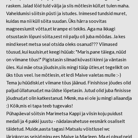
raskem. Jalad lõid tuld välja ja siis mõtlesin küll,et tulen maha.
Vaheldumisi sõitsin püsti ja istudes. Inimesed tundsid muret,
kuidas ma nii küll sõita suudan. Üks härra soovitas
magneesiumit võtta,et krampe ei tekiks. Aga ma ikkagi
otsustasin lõpuni sõita,sest nii palju oli juba möödas. Ja kes
mind keset metsa seal otsida oleks osanud??? Viimased
tõusud, kui kuulsin,et keegi hüüab: "Maris,pane täiega, nüüd
on viimane tõus!" Pigistasin silmad kõvasti kinni ja väntasin
üles. Kui mäe otsa jõudsin,siis mingi tüüp ütles,et tegeliklt on
üks tõus veel. Ise mõtlesin, et krdi Maive valetas mulle :-)
Tema ju hüüdiski,et viimane tõus jäänud. Finishisse jõudes olid
paljud üllatunud,et ma üldse lõpetasin. Jutud olid juba finisisse
jõudnud,et olin katkestanud. Mkmk, ma ei ole ju mingi allaandja
:) Kõik,mis ei tapa teeb tugevaks!
Pühapäeval sõitsin Marimetsa Kappi ja viisin koju puidust
medali ja 4 pakki juustu - nädalavahetuse eesmärk osaliselt
täidetud. Muide,aasta tagasi Matsalu võistlusel wc
järjokorras seisid minu ees Maive ja Marleen. Ma ei olnud neid